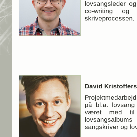
lovsangsleder o
co-writing og
skriveprocessen.
David Kristoffer
Projektmedarbej
på bl.a. lovsang
været med til 
lovsangsalbu
sangskriver og lo